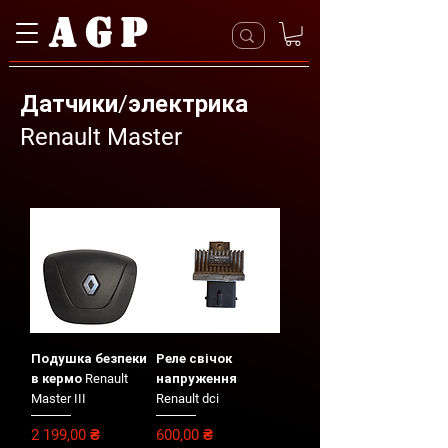
AGP
Датчики/электрика
Renault Master
Подушка безпеки
Реле свічок
в кермо Renault
напруження
Master III
Renault dci
Цена
Цена
2 199,00 ₴
600,00 ₴