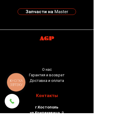
Запчасти на Master
AGP
О нас
Гарантия и возврат
КНОПКА
Доставка и оплата
ЗВ'ЯЗКУ
Контакты
г.Костополь
ул.Крипякевича, 9
тел:
+380988132474