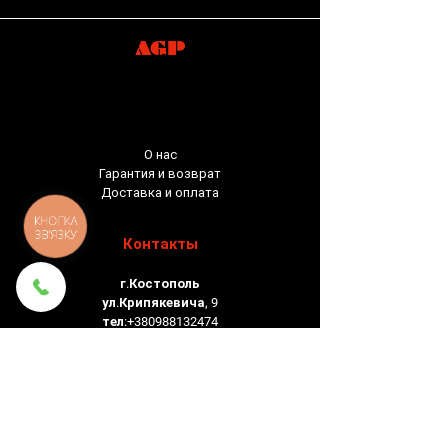
AGP
О нас
Гарантия и возврат
Доставка и оплата
КНОПКА
ЗВ'ЯЗКУ
Контакты
г.Костополь
ул.Крипякевича, 9
тел:
+380988132474
Соц.сети
Facebook
Instagram