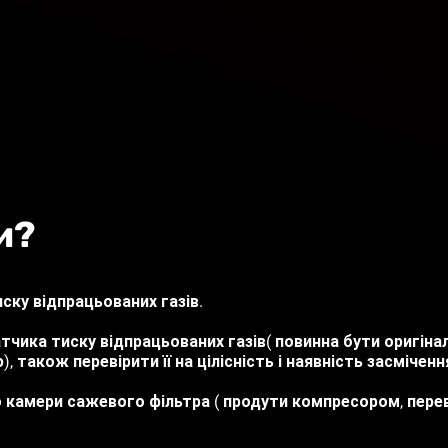
и?
иску відпрацьованих газів.
атчика тиску відпрацьованих газів( повинна бути оригіна
також перевірити її на цілісність і наявність засміченн
о камери сажевого фільтра ( продути компресором, перев