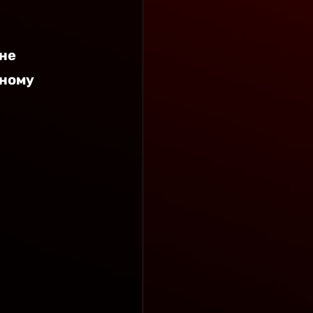
не 
ному 