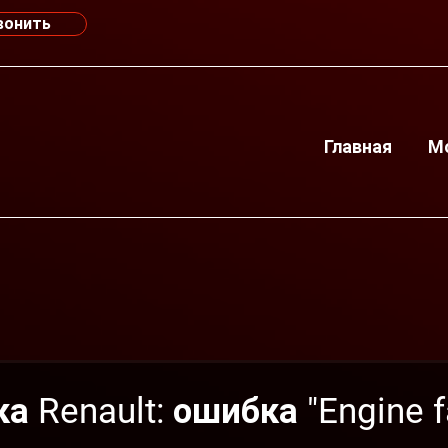
вонить
Главная
М
 Renault: ошибка "Engine f