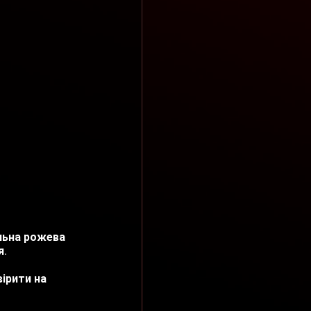
льна рожева 
я.
ірити на 