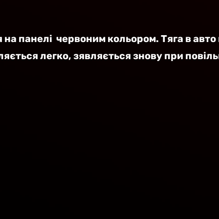
5 звезд.
на панелі  червоним кольором. Тяга в авто 
яється легко, зявляється знову при повіль