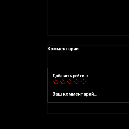
Комментарии
Добавить рейтинг
Замена масла в
Ваш комментарий...
дизельном моторе Renault
К9К 1.5dci, F9Q 1.9dci, M9R
2.0dci