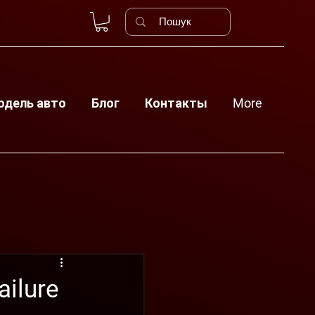
одель авто
Блог
Контакты
More
ailure