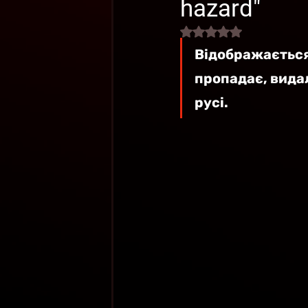
hazard"
Оценка: не число из 
Відображається 
пропадає, видал
русі.