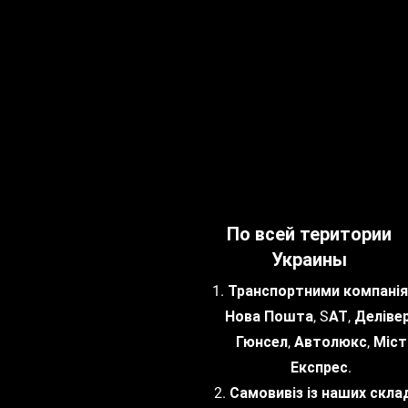
По всей територии
Украины
1. Транспортними компанія
Нова Пошта, SАТ, Делівер
Гюнсел, Автолюкс, Міст
Експрес.
2. Самовивіз із наших склад