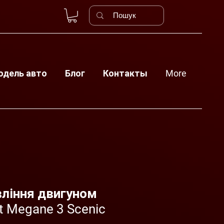
одель авто
Блог
Контакты
More
вління двигуном
t Megane 3 Scenic