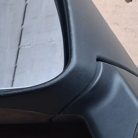
риманні замовлення. Завдаток в
амовлення в обидві сторони.
ня до 16:00.
ужбою доставки (САТ, НоваПошта,
ультувати з приводу вибору
ь вашим потребам та бюджету.