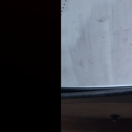
Оплата здійснюється при от
розмірі вартості доставки з
Відправлення запчастин щод
Доставка вибраною Вами сл
Delivery, Meest).
Наші фахівці готові проконс
запчастин, що відповідают