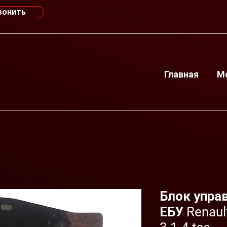
вонить
Главная
М
Блок упра
ЕБУ Renaul