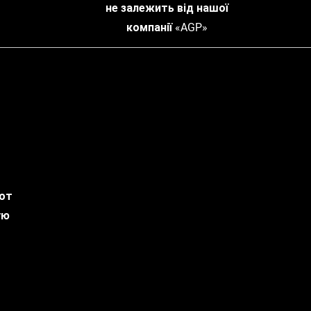
не залежить від нашої
компанії «AGP»
 от
ую