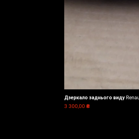
Дзеркало заднього виду Renault
Цена
3 300,00 ₴