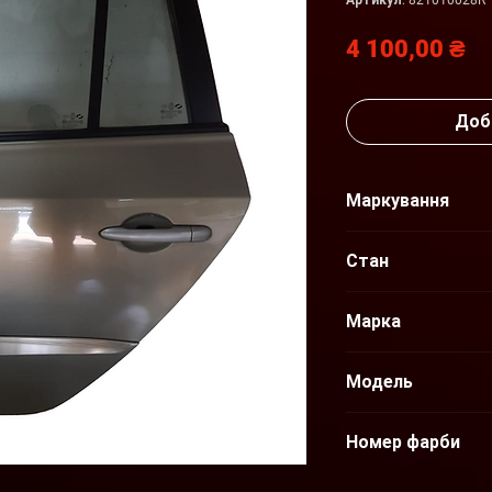
Артикул: 821010028R
Ц
4 100,00 ₴
Доб
Маркування
821010028R
Стан
Б/В
Марка
Renault
Модель
Koleos I
Номер фарби
TEDXA