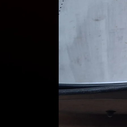
розмірі вартості доставки з
Відправлення запчастин щод
Доставка вибраною Вами сл
Delivery, Meest).
Наші фахівці готові проконс
запчастин, що відповідают