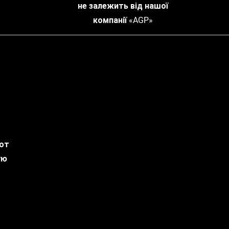
не залежить від нашої
компанії «AGP»
 от
ую