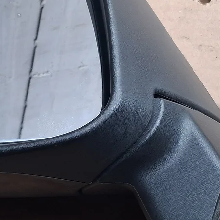
амовлення в обидві сторони.
ня до 16:00.
ужбою доставки (САТ, НоваПошта,
ультувати з приводу вибору
ь вашим потребам та бюджету.