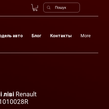
одель авто
Блог
Контакты
More
 ліві Renault
21010028R