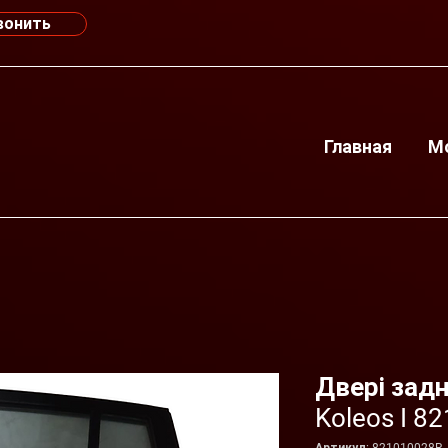
вонить
Главная
М
Двері задні
Koleos I 8