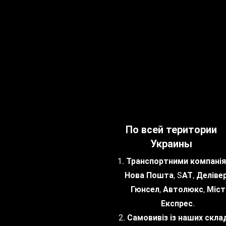
По всей територии
Украины
1. Транспортними компанія
Нова Пошта, SАТ, Делівер
Гюнсел, Автолюкс, Міст
Експрес.
2. Самовивіз із наших склад