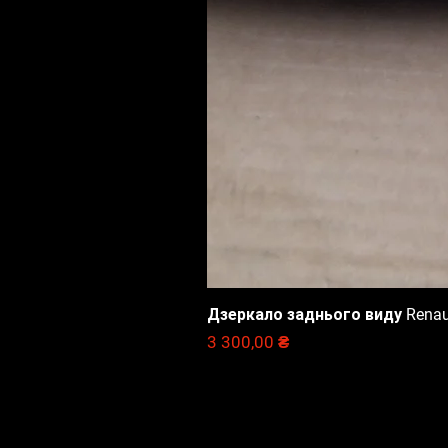
Дзеркало заднього виду Renault
Цена
3 300,00 ₴