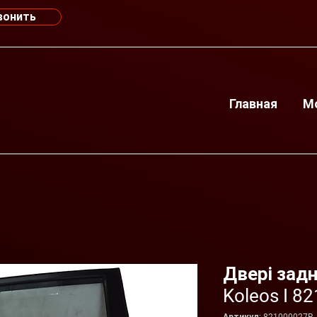
вонить
Главная
М
Двері задн
Koleos I 8