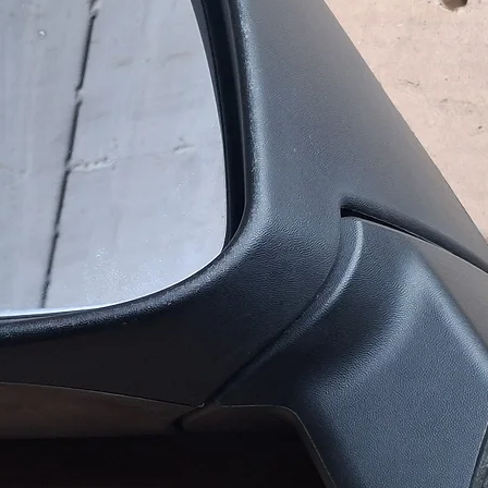
одня до 16:00.
службою доставки (САТ,
)
ультувати з приводу вибору
ь вашим потребам та бюджету.