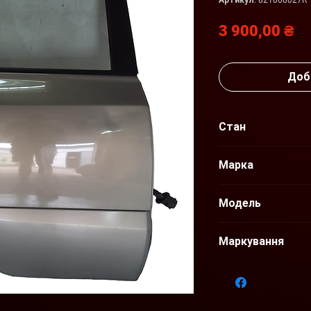
Артикул: 821000027R
Ц
3 900,00 ₴
Доб
Стан
Б/В Оригінал
Марка
Renault
Модель
Koleos I
Маркування
821000024R