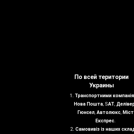
По всей територии
Украины
1. Транспортними компанія
Нова Пошта, SАТ, Делівер
Гюнсел, Автолюкс, Міст
Експрес.
2. Самовивіз із наших склад