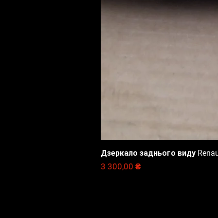
Дзеркало заднього виду Renault
Цена
3 300,00 ₴