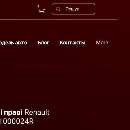
одель авто
Блог
Контакты
More
і праві Renault
21000024R