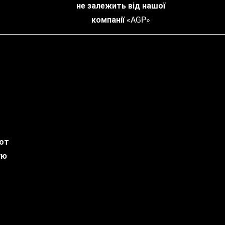
не залежить від нашої
компанії «AGP»
 от
ую