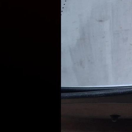
Відправлення запчастин щ
Доставка вибраною Вами 
НоваПошта, Delivery, Meest
Наші фахівці готові проконс
запчастин, що відповідают