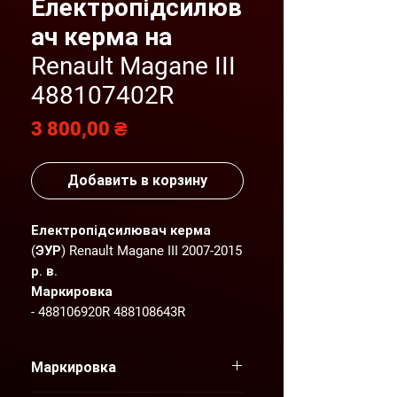
Електропідсилюв
ач керма на
Renault Magane III
488107402R
Цена
3 800,00 ₴
Добавить в корзину
Електропідсилювач керма
(ЭУР) Renault Magane III 2007-2015
р. в.
Маркировка
- 488106920R 488108643R
Все запчасти в наличии с
разборки автомобилей Renault
Маркировка
Megane 3 и Renault Laguna 3 2007-
2015 г.в.Состояние запчасти -