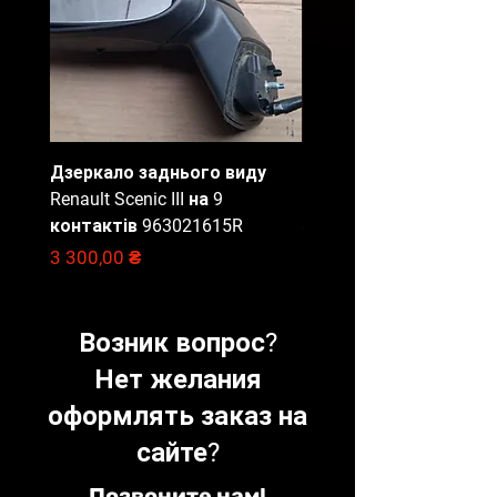
Дзеркало заднього виду
Блок запобіжників Ren
Renault Scenic III на 9
Master 3, 284B67653R
контактів 963021615R
Цена
2 000,00 ₴
Цена
3 300,00 ₴
Возник вопрос?
Нет желания
оформлять заказ на
сайте?
Позвоните нам!