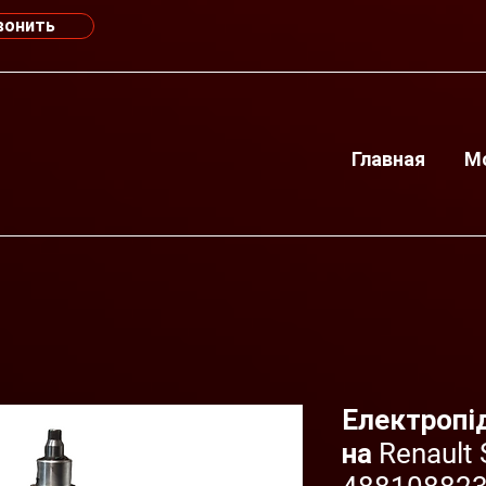
вонить
Главная
М
Електропі
на Renault 