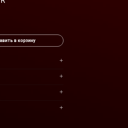
3R
ена
авить в корзину