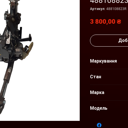
48810882
Артикул: 488108823R
Ц
3 800,00 ₴
Доб
Маркування
488108823R
Стан
Б/У
Марка
Renault
Модель
Scenic III