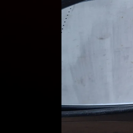
тестування, щоб забезпечити
Розрахунок по перерахунку
Оплата здійснюється при
розмірі вартості доставк
Відправлення запчастин щ
Доставка вибраною Вами 
НоваПошта, Delivery, Meest)
Наші фахівці готові проконс
запчастин, що відповідают