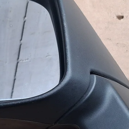
 високу якість та надійність.
, на карту.
 отриманні замовлення. Завдаток в
и замовлення в обидві сторони.
одня до 16:00.
службою доставки (САТ,
.
ультувати з приводу вибору
ь вашим потребам та бюджету.