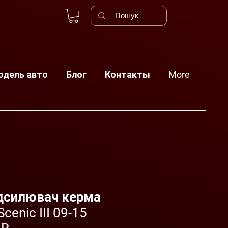
одель авто
Блог
Контакты
More
дсилювач керма
Scenic III 09-15