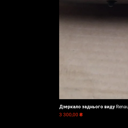
Дзеркало заднього виду Renault
Цена
3 300,00 ₴