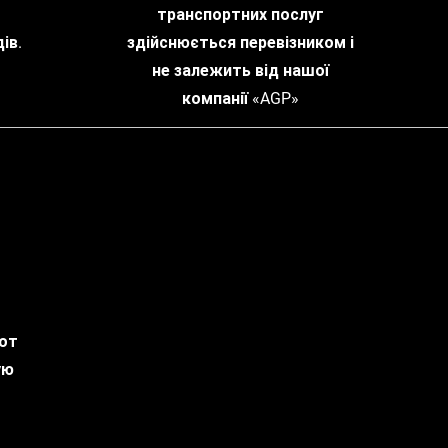
транспортних послуг
ів.
здійснюється перевізником і
не залежить від нашої
компанії «AGP»
 от
ую