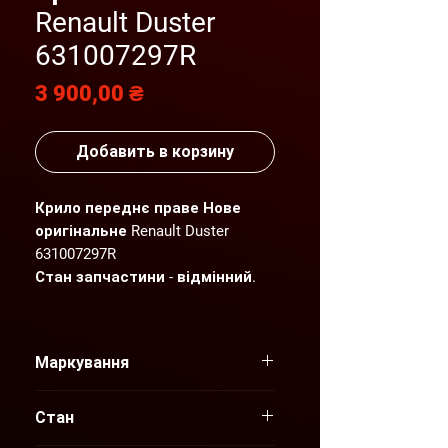
Renault Duster
631007297R
Цена
3 900,00 ₴
Добавить в корзину
Крило переднє праве Нове
оригінальне Renault Duster
631007297R
Стан запчастини - відмінний.
Детальніший фото- та
відеоогляд надсилаємо по
Маркування
Вашому запиту.
631007297R
"AGP" пропонує нові та вживані
Стан
оригінальні запчастини для