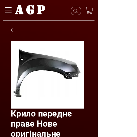
AGP
Крило переднє
праве Нове
оригінальне