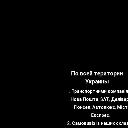
По всей територии
Украины
1. Транспортними компанія
Нова Пошта, SАТ, Делівер
Гюнсел, Автолюкс, Міст
Експрес.
2. Самовивіз із наших склад