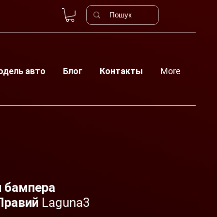
одель авто
Блог
Контакты
More
 бампера
Правий Laguna3