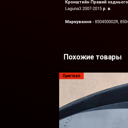
Кронштейн Правий заднього 
Laguna3 2007-2015 р. в.
Маркування - 850450002R, 8504
Стан запчастини - відмінний
Оплата зручним для Вас спо
накладений платіж).
Похожие товары
Всі запчастини в наявності з
Megane 3 та Renault Laguna 3 20
Оригінал
Автомобілі пригнані з Європи 
Можлива заміна запчастин 