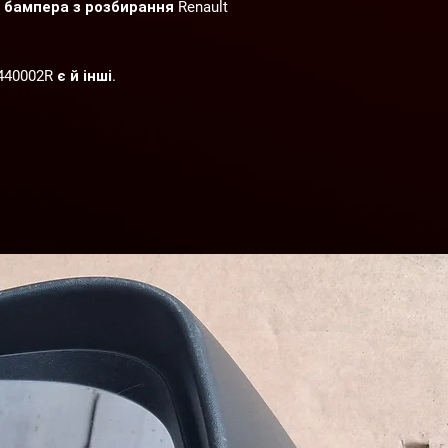
бампера з розбирання Renault
40002R є й інші.
. Відправлення у день замовлення.
собом (ПриватБанк карта, готівкою,
 розбирання автомобілів Renault
07-2015 р. в.
(без пробігу на території України).
на нашому СТО.