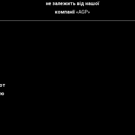
не залежить від нашої
компанії «AGP»
 от
ую