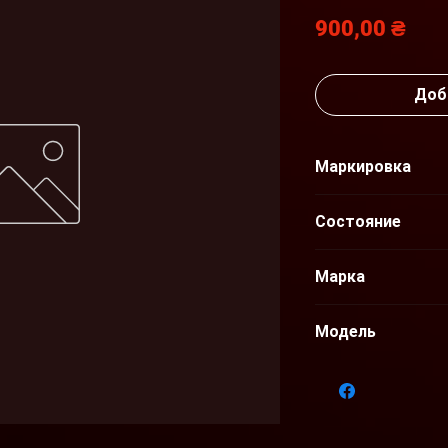
Цен
900,00 ₴
Доб
Маркировка
850450002R
Состояние
Б/У
Марка
Renault
Модель
Laguna