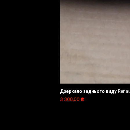
Дзеркало заднього виду Renault
Цена
3 300,00 ₴