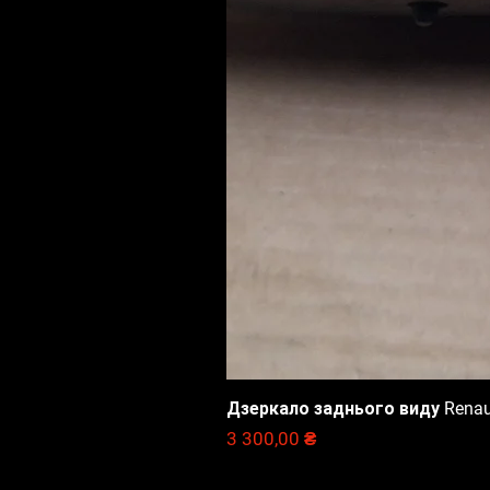
Дзеркало заднього виду Renault
Цена
3 300,00 ₴