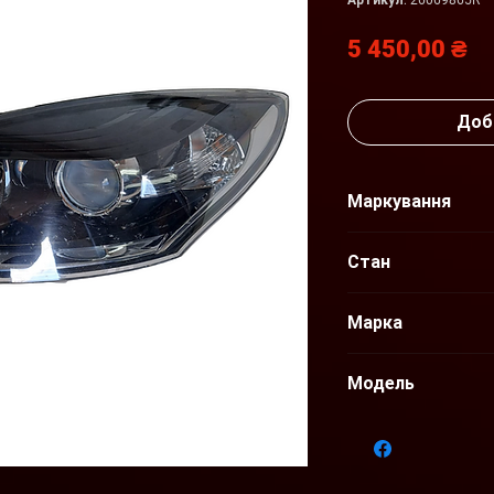
Артикул: 26069865R
Ц
5 450,00 ₴
Доб
Маркування
26069865R
Стан
Б/У
Марка
Renault
Модель
Megane III