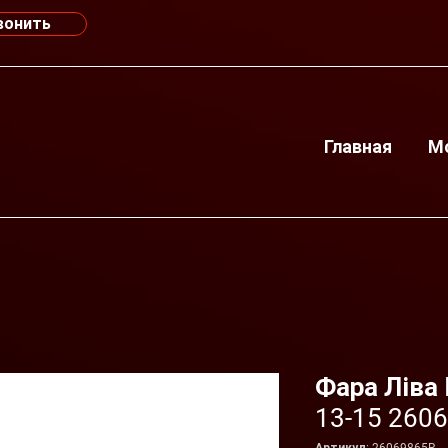
вонить
Главная
М
Фара Ліва 
13-15 260