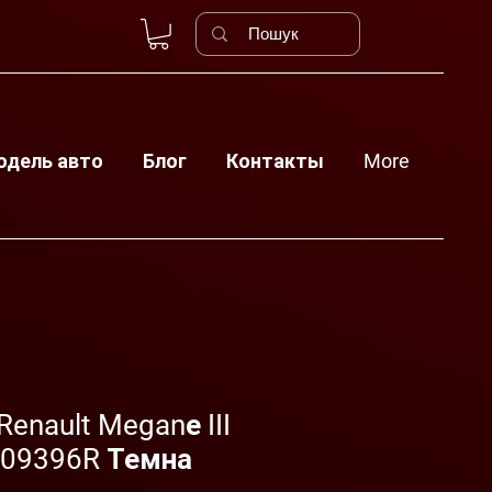
одель авто
Блог
Контакты
More
Renault Meganе III
609396R Темна