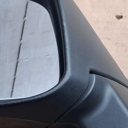
и.Відправлення запчастин щодня до
ми службою доставки (САТ,
ультувати з приводу вибору
ь вашим потребам та бюджету.