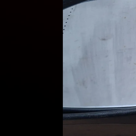
замовлення в обидві сторон
16:00.Доставка вибраною Ва
НоваПошта, Delivery, Meest).
Наші фахівці готові проконс
запчастин, що відповідают