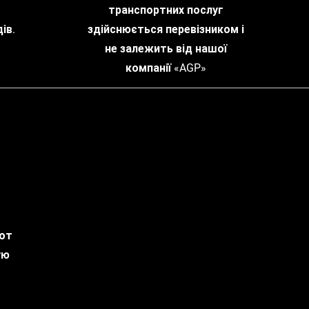
транспортних послуг
ів.
здійснюється перевізником і
не залежить від нашої
компанії «AGP»
 от
ую