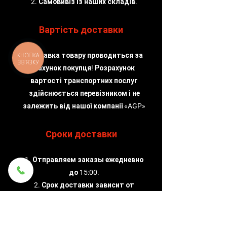
2. Самовивіз із наших складів.
Вартість доставки
Доставка товару проводиться за
КНОПКА
ЗВ'ЯЗКУ
рахунок покупця! Розрахунок
вартості транспортних послуг
здійснюється перевізником і не
залежить від нашої компанії «AGP»
Сроки доставки
1. Отправляем заказы ежедневно
до 15:00.
2. Срок доставки зависит от
службы доставки, которую
выбирает клиент.