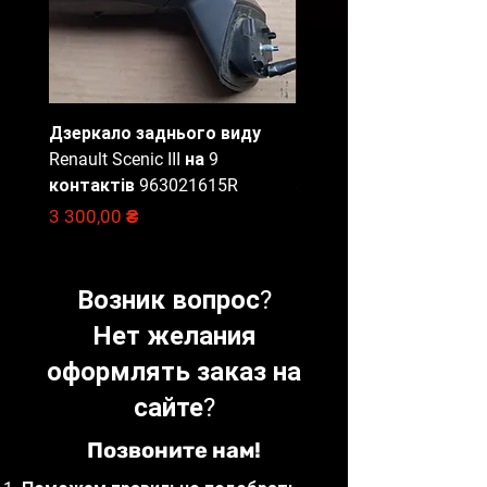
Дзеркало заднього виду
Блок запобіжників Ren
Renault Scenic III на 9
Master 3, 284B67653R
контактів 963021615R
Цена
2 000,00 ₴
Цена
3 300,00 ₴
Возник вопрос?
Нет желания
оформлять заказ на
сайте?
Позвоните нам!