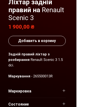
Ліхтар задній
правий на Renault
Scenic 3
Цена
1 900,00 ₴
Добавить в корзину
Задній правий ліхтар з
розбирання Renault Scenic 3 1.5
dci.
Маркування - 265500013R
Стан запчастини - відмінний.
Маркировка
Всі запчастини в наявності з
265500013R
розбирання автомобілів 2007-
Состояние