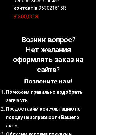
Renault Scenic III на 9
Master 3, 284B67653R
ACEA C3.
контактів 963021615R
Цена
2 000,00 ₴
Цена
3 300,00 ₴
Специфікації та допуски: ACEA
C3/C4; MB 226.51; MB 229.51;
Renault RN 0720
Возник вопрос?
Нет желания
оформлять заказ на
сайте?
Позвоните нам!
Поможем правильно подобрать
запчасть.
Предоставим консультацию по
поводу неисправности Вашего
авто.
Обсудим условия покупки и