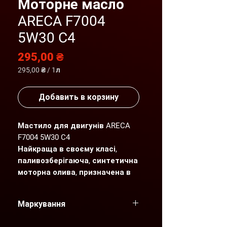
Моторне масло
ARECA F7004
5W30 C4
Цена
295,00 ₴
295,00 ₴
/
1л
295,00 ₴
за
1
Добавить в корзину
Литр
Мастило для двигунів ARECA
F7004 5W30 C4
Найкраща в своєму класі,
паливозберігаюча, синтетична
моторна олива, призначена в
основному для двигунів
Renault, для яких необхідна
Маркування
специфікація RN 0720, а також
для двигунів Mercedes, для
ARECA F7004 5W30 C4