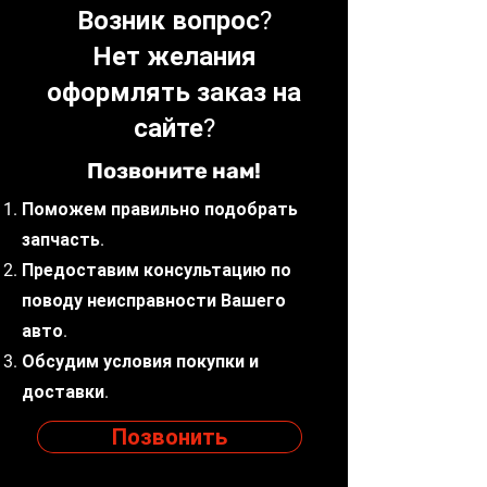
сторони.
Возник вопрос?
Відправлення запчастин
Нет желания
щодня до 16:00.Доставка
вибраною Вами службою
оформлять заказ на
доставки (САТ, НоваПошта,
сайте?
Delivery, Meest).
Позвоните нам!
Поможем правильно подобрать
запчасть.
Предоставим консультацию по
поводу неисправности Вашего
авто.
Обсудим условия покупки и
доставки.
Позвонить