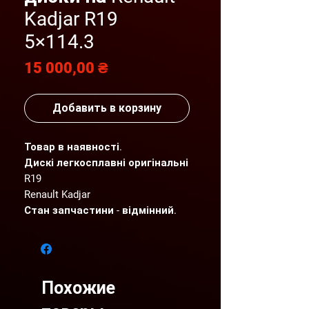
Kadjar R19
5×114.3
Цена
15 000,00 ₴
Добавить в корзину
Товар в наявності.
Дискі легкосплавні оригінальні
R19
Renault Kadjar
Стан запчастини - відмінний.
Детальніший фото- та
відеоогляд надсилаємо по
Вашому запиту.
"AGP" пропонує нові та вживані
Похожие
оригінальні запчастини для
автомобілів Renault, які