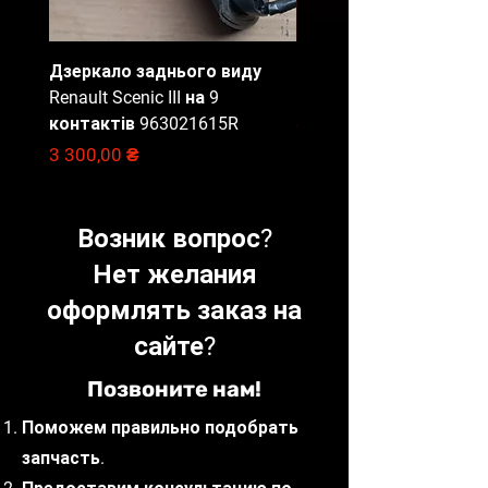
вартості доставки замовлення
в обидві сторони.
Відправлення запчастин
Дзеркало заднього виду
Блок запобіжників Ren
щодня до 16:00.
Renault Scenic III на 9
Master 3, 284B67653R
Доставка вибраною Вами
контактів 963021615R
Цена
2 000,00 ₴
службою доставки (САТ,
Цена
3 300,00 ₴
НоваПошта, Delivery, Meest).
Наші фахівці
готові проконсультувати з
Возник вопрос?
приводу вибору запчастин, що
відповідають вашим потребам
Нет желания
та бюджету.
оформлять заказ на
сайте?
Позвоните нам!
Поможем правильно подобрать
запчасть.