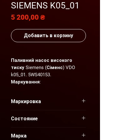
SIEMENS K05_01
Цена
5 200,00 ₴
Добавить в корзину
Паливний насос високого
тиску Siemens (Сіменс) VDO
k05_01. 5WS40153
.
Маркування:
167008859R
H82286029
Маркировка
Стан запчастини - відмінний.
Детальніший фото- та
167008859R
відеоогляд надсилаємо по
Состояние
H82286029
Вашому запиту.
Б/У
"AGP" пропонує нові та вживані
Марка
оригінальні запчастини для