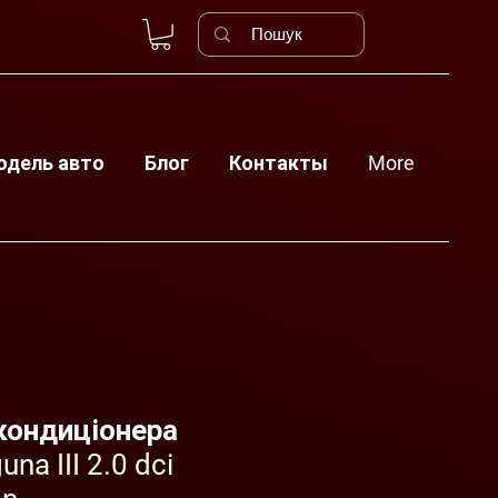
одель авто
Блог
Контакты
More
кондиціонера
una III 2.0 dci