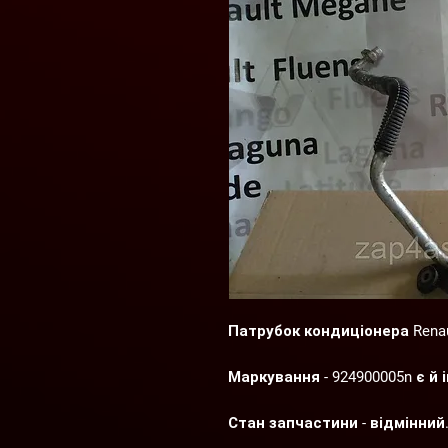
Патрубок кондиціонера Renault
Маркування - 924900005n є й 
Стан запчастини - відмінний
Оплата зручним для Вас спо