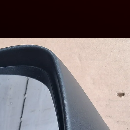
 розбирання автомобілів Renault
07-2015 р. в.
(без пробігу на території України).
на нашому СТО.
по телефону - 098-813-24-74.
.prom.ua/