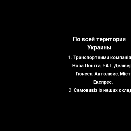
По всей територии
Украины
1. Транспортними компанія
Нова Пошта, SАТ, Делівер
Гюнсел, Автолюкс, Міст
Експрес.
2. Самовивіз із наших склад