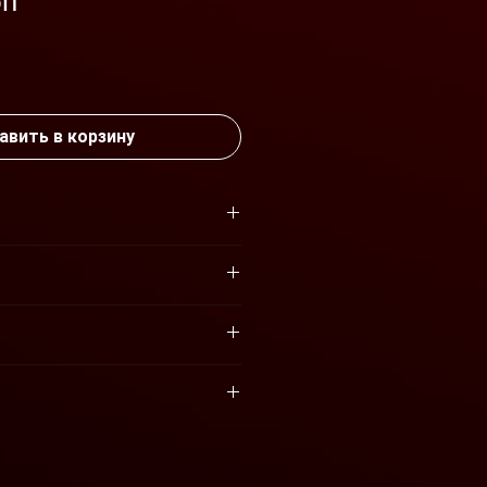
5n
а
авить в корзину