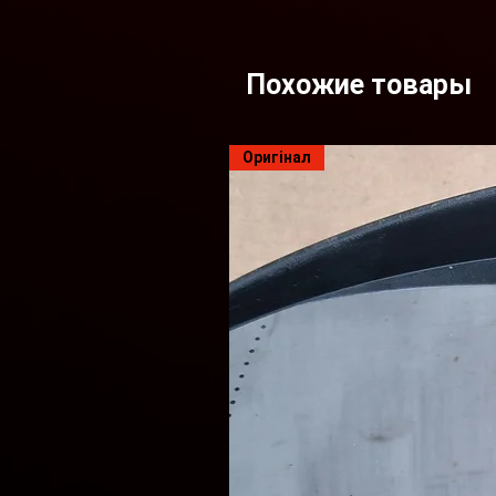
накладений платіж).
Всі запчастини в наявності з
Похожие товары
Megane 3 та Renault Laguna 3 20
Автомобілі пригнані з Європи 
Оригінал
Можлива заміна запчастин 
Ціни та наявність уточнюйте 
Наш сайт - https://zap4asti-sto