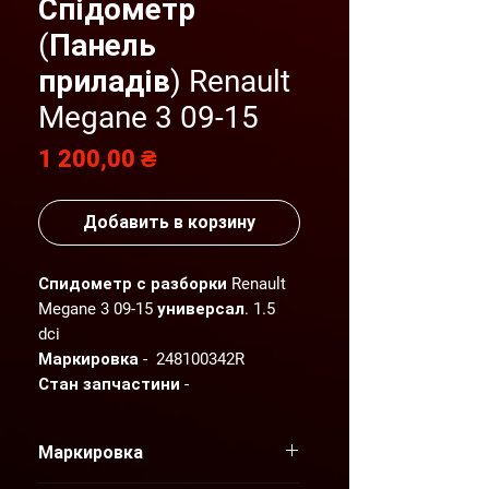
Спідометр
(Панель
приладів) Renault
Megane 3 09-15
Цена
1 200,00 ₴
Добавить в корзину
Спидометр с разборки Renault
Megane 3 09-15 универсал. 1.5
dci
Маркировка - 248100342R
Стан запчастини -
відмінний.Детальніший фото-
та відеоогляд надсилаємо по
Маркировка
Вашому запиту."AGP" пропонує
нові та вживані оригінальні