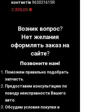
контактів 963021615R
при отриманні замовлення.
Цена
2 000,00 ₴
Завдаток в розмірі вартості
Цена
3 300,00 ₴
доставки замовлення в обидві
сторони.Відправлення
запчастин щодня до
Возник вопрос?
16:00.Доставка вибраною Вами
Нет желания
службою доставки (САТ,
НоваПошта, Delivery, Meest).
оформлять заказ на
Наші фахівці готові
сайте?
проконсультувати з приводу
вибору запчастин, що
Позвоните нам!
відповідають вашим потребам
та бюджету.
Поможем правильно подобрать
запчасть.
Предоставим консультацию по
поводу неисправности Вашего
авто.
Обсудим условия покупки и