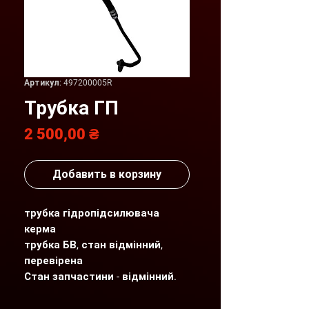
Артикул: 497200005R
Трубка ГП
Цена
2 500,00 ₴
Добавить в корзину
трубка гідропідсилювача
керма
трубка БВ, стан відмінний,
перевірена
Стан запчастини - відмінний.
Детальніший фото- та
відеоогляд надсилаємо по