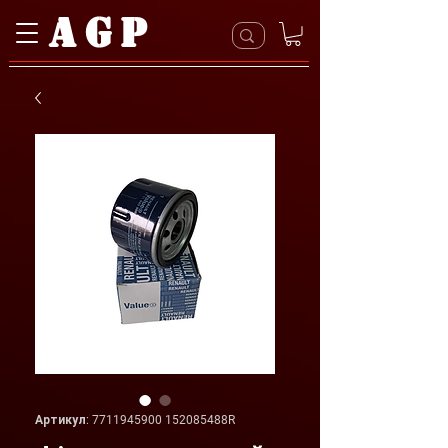
AGP
Артикул: 7711945900 152085488R