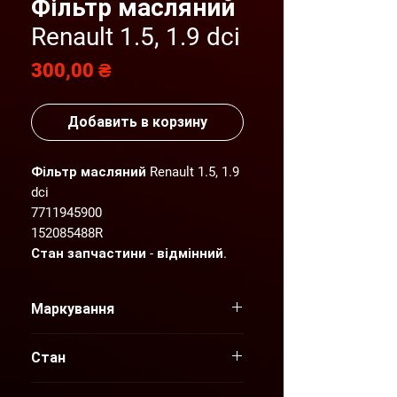
Фільтр масляний
Renault 1.5, 1.9 dci
Цена
300,00 ₴
Добавить в корзину
Фільтр масляний Renault 1.5, 1.9
dci
7711945900
152085488R
Стан запчастини - відмінний.
Детальніший фото- та
Маркування
відеоогляд надсилаємо по
Вашому запиту.
7711945900
Стан
152085488R
"AGP" пропонує нові та вживані
Новий
оригінальні запчастини для