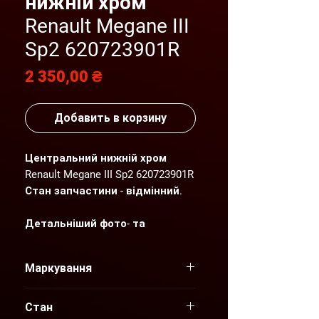
нижній хром
Renault Megane III
Sp2 620723901R
Цена
2 350,00 ₴
Добавить в корзину
Центральний нижній хром
Renault Megane III Sp2 620723901R
Стан запчастини - відмінний.
Детальніший фото- та
відеоогляд надсилаємо по
Вашому запиту.
Маркування
"AGP" пропонує нові та вживані
620723901R
оригінальні запчастини для
Стан