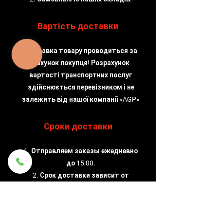
Вартість доставки
Доставка товару проводиться за
КНОПКА
ЗВ'ЯЗКУ
рахунок покупця! Розрахунок
вартості транспортних послуг
здійснюється перевізником і не
залежить від нашої компанії «AGP»
Сроки доставки
1. Отправляем заказы ежедневно
до 15:00.
2. Срок доставки зависит от
службы доставки, которую
выбирает клиент.