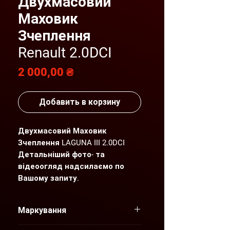
Двухмасовий
Маховик
Зчеплення
Renault 2.0DCI
Цена
2 000,00 ₴
Добавить в корзину
Двухмасовий Маховик
Зчеплення LAGUNA III 2.0DCI
Детальніший фото- та
відеоогляд надсилаємо по
Вашому запиту.
"AGP" пропонує нові та вживані
оригінальні запчастини для
Маркування
автомобілів Renault, які
відповідають найвищим
8200907206