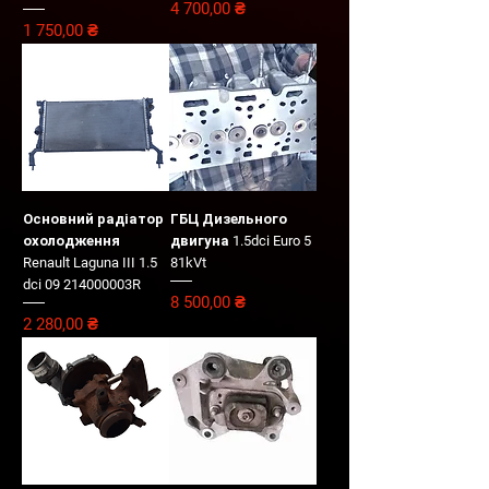
Цена
4 700,00 ₴
Цена
1 750,00 ₴
Основний радіатор
ГБЦ Дизельного
охолодження
двигуна 1.5dci Euro 5
Renault Laguna III 1.5
81kVt
dci 09 214000003R
Цена
8 500,00 ₴
Цена
2 280,00 ₴