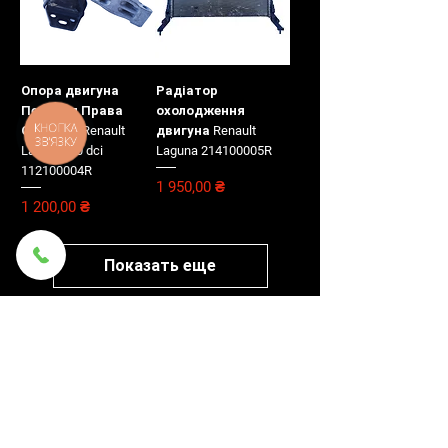
Опора двигуна
Радіатор
Передня Права
охолодження
КНОПКА
Оригінал Renault
двигуна Renault
ЗВ'ЯЗКУ
Laguna 2.0 dci
Laguna 214100005R
112100004R
Цена
1 950,00 ₴
Цена
1 200,00 ₴
Показать еще
AGP