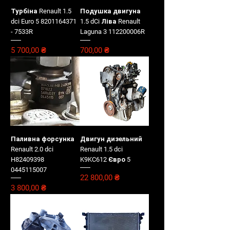
Турбіна Renault 1.5
Подушка двигуна
dci Euro 5 8201164371
1.5 dCi Ліва Renault
- 7533R
Laguna 3 112200006R
Цена
Цена
5 700,00 ₴
700,00 ₴
Паливна форсунка
Двигун дизельний
Renault 2.0 dci
Renault 1.5 dci
H82409398
K9KC612 Євро 5
0445115007
Цена
22 800,00 ₴
Цена
3 800,00 ₴