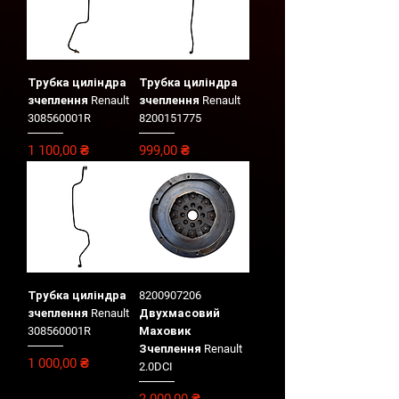
Трубка циліндра
Трубка циліндра
зчеплення Renault
зчеплення Renault
308560001R
8200151775
Цена
Цена
1 100,00 ₴
999,00 ₴
Трубка циліндра
8200907206
зчеплення Renault
Двухмасовий
308560001R
Маховик
Зчеплення Renault
Цена
1 000,00 ₴
2.0DCI
Цена
2 000,00 ₴