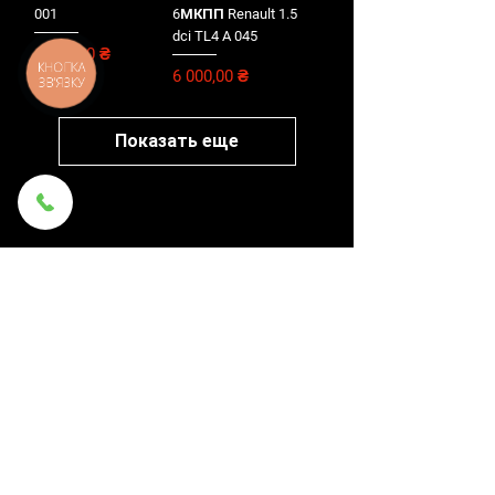
001
6МКПП Renault 1.5
dci TL4 A 045
Цена
6 000,00 ₴
КНОПКА
Цена
6 000,00 ₴
ЗВ'ЯЗКУ
Показать еще
AGP
О нас
Гарантия и возврат
Доставка и оплата