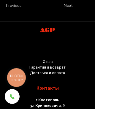
Previous
Next
AGP
О нас
Гарантия и возврат
Доставка и оплата
КНОПКА
ЗВ'ЯЗКУ
Контакты
г.Костополь
ул.Крипякевича, 9
тел:
+380988132474
Соц.сети