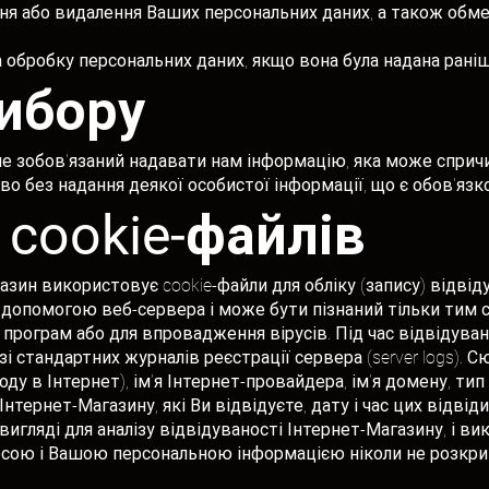
ння або видалення Ваших персональних даних, а також обме
а обробку персональних даних, якщо вона була надана раніш
вибору
не зобов'язаний надавати нам інформацію, яка може спричи
о без надання деякої особистої інформації, що є обов'язк
 cookie-файлів
зин використовує cookie-файли для обліку (запису) відвід
 допомогою веб-сервера і може бути пізнаний тільки тим с
ограм або для впровадження вірусів. Під час відвідуванн
 стандартних журналів реєстрації сервера (server logs). 
у в Інтернет), ім'я Інтернет-провайдера, ім'я домену, тип 
нтернет-Магазину, які Ви відвідуєте, дату і час цих відвід
вигляді для аналізу відвідуваності Інтернет-Магазину, і в
есою і Вашою персональною інформацією ніколи не розкрив