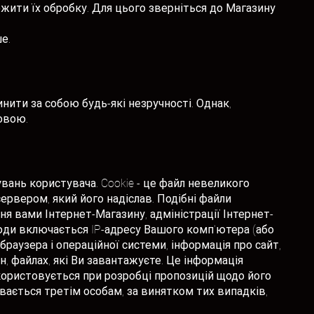
жити їх обробку. Для цього зверніться до Магазину
е.
нити за собою будь-які незручності. Однак,
овою.
увань користувача. Cookie - це файл невеликого
ервером, який його надіслав. Подібні файли
я вами Інтернет-Магазину, адміністрації Інтернет-
Сюди включається IP-адресу Вашого комп'ютера (або
браузера і операційної системи, інформація про сайт,
ин, файлах, які Ви завантажуєте. Це інформація
икористовується при розробці пропозицій щодо його
ається третім особам, за винятком тих випадків,