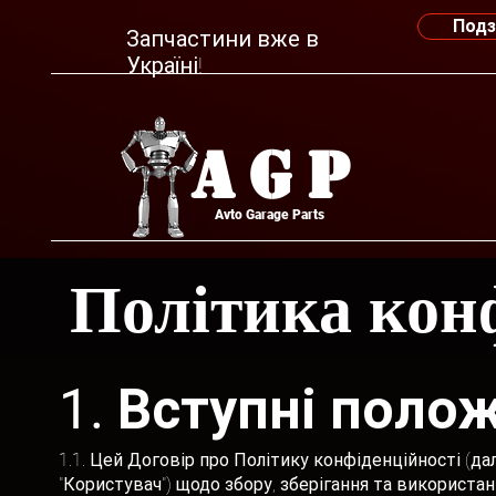
Подз
Запчастини вже в
Україні!
AGP
Avto Garage Parts
Політика кон
1. Вступні поло
1.1. Цей Договір про Політику конфіденційності (дал
"Користувач") щодо збору, зберігання та використа