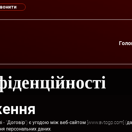
вонити
Голо
фіденційності
ження
і - "Договір") є угодою між веб-сайтом [
www.avtogp.com
] (д
ння персональних даних.