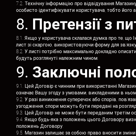
7.2. Технічну інформацію про відвідування Магазин
особисто ідентифікувати користувача, тобто його а
8. Претензії з п
8.1. Якщо у користувача склалася думка про те, що
лист зі скаргою, використовуючи форму для зв'язку
8.2. У листі потрібно максимально докладно описат
будуть розглянуті належним чином.
9. Заключні по
9.1. Цей Договір є чинним при використанні Магаз
означає Вашу згоду з умовами, викладеними в ньом
9.2. У разі виникнення суперечок або спорів, пов'
узгодження, спори можуть бути передані на розгля
9.3. Цей Договір не може бути переданим третім о
9.4. Якщо будь-яка з положень цього Договору визн
положень Договору.
9.5. Магазин залишає за собою право вносити зміни