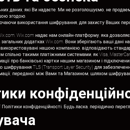
них даних, які Ви надаєте. Ми не розголошуємо, не продаем
шою згодою.
лючаючи використання шифрування, для захисту Ваших перс
Wix.com. Wix.com надає нам онлайн-платформу, яка дозволя
та загальних додатках Wix.com. Вони зберігають ваші дані
 і використовувані нашою компанією, відповідають станда
 спільно такими платіжними системами, як Visa, MasterCard,
ації про банківські картки нашим магазином і підключен
ю шифрування TLS (Transport Layer Security) для забезпече
мації, переданої між Вами та Магазином, шляхом шифруван
тики конфіденційно
єї Політики конфіденційності. Будь ласка, періодично перег
увача