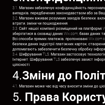
3.1. Магазин забезпечує конфіденційність персональ
випадків, передбачених законодавством або за Ва
3.2. Магазин вживає розумних заходів безпеки, вк
втрати, зміни чи пошкодження.
3.3. Сайт нашої компанії розміщений на платформі 
зберігатися в сховищі даних Wix.com, базах даних 
Всі способи прямих платежів, пропоновані Wix.com
безпеки даних індустрії платіжних карток, створеним
допомагають забезпечити безпечну обробку інформ
3.4. Шифрування TLS. Магазин застосовує технологі
Інтернет. Шифрування TLS забезпечує захист інфор
цілісності.
4.Зміни до Полі
4.1. Магазин може час від часу вносити зміни до ці
5. Права Корист