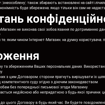
у (знеособлену) також збирають встановлені на сайті лічи
нонімність буде збережена, якщо тільки він сам не надаст
итань конфіденційн
 ІнМагазин не виконав свої зобов'язання по дотриманню да
.
и те, яким чином Інтернет-Магазин, на думку користувача, 
ложення
ину та збереженням Ваших персональних даних. Використанн
у.
язаних з цим Договором, сторони прагнуть вирішувати їх ш
д компетентного суду згідно з діючим законодавством.
собам без попередньої письмової згоди Магазину.
ається недійсною або непридатною з будь-якої причини, це
 до цього Договору в будь-який час. Ви будете повідомлені