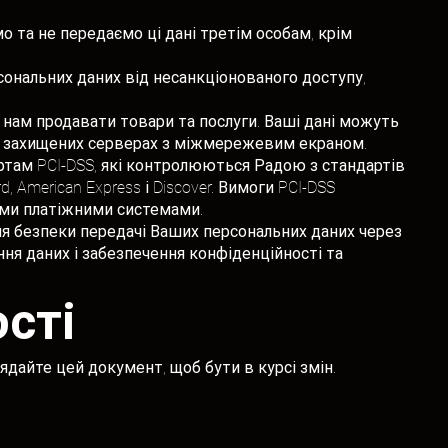
о та не передаємо ці дані третім особам, крім
ональних даних від несанкціонованого доступу,
є нам продавати товари та послуги. Ваші дані можуть
 на захищених серверах з міжмережевим екраном.
ртам PCI-DSS, які контролюються Радою з стандартів
 American Express і Discover. Вимоги PCI-DSS
ими платіжними системами.
ння безпеки передачі Ваших персональних даних через
ня даних і забезпечення конфіденційності та
сті
лядайте цей документ, щоб бути в курсі змін.