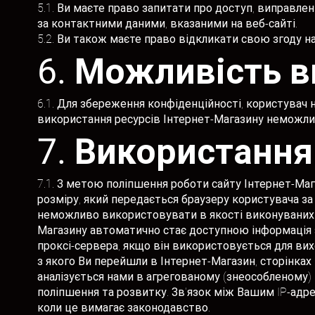
5.1. Ви маєте право запитати про доступ, виправле
за контактними даними, вказаними на веб-сайті.
5.2. Ви також маєте право відкликати свою згоду н
6. Можливість 
6.1. Для збереження конфіденційності, користувач 
використання ресурсів Інтернет-Магазину неможлив
7. Використання
7.1. З метою поліпшення роботи сайту Інтернет-Мага
розміру, який передається браузеру користувача за
неможливо використовувати в якості виконуваних пр
Магазину автоматично стає доступною інформація зі
проксі-сервера, якщо він використовується для виход
з якого Ви перейшли в Інтернет-Магазин, сторінках І
аналізується нами в агрегованому (знеособленому) 
поліпшення та розвитку. Зв'язок між Вашим IP-адр
коли це вимагає законодавство.