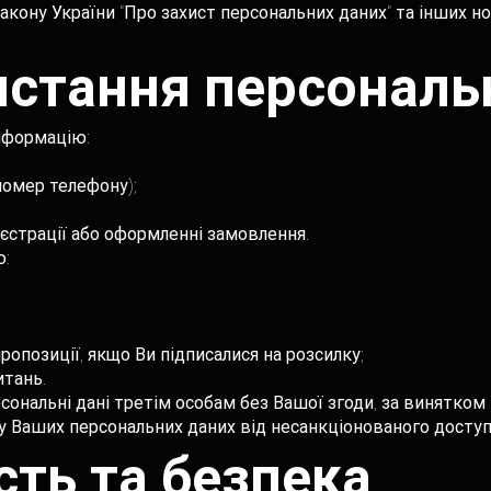
Закону України "Про захист персональних даних" та інших 
ристання персональ
інформацію:
номер телефону);
еєстрації або оформленні замовлення.
ю:
пропозиції, якщо Ви підписалися на розсилку;
итань.
рсональні дані третім особам без Вашої згоди, за винятко
сту Ваших персональних даних від несанкціонованого доступ
сть та безпека