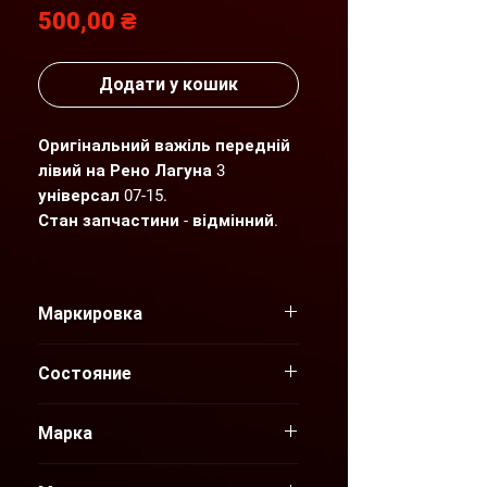
Ціна
500,00 ₴
Додати у кошик
Оригінальний важіль передній
лівий на Рено Лагуна 3
універсал 07-15.
Стан запчастини - відмінний.
Детальніший фото- та
відеоогляд надсилаємо по
Маркировка
Вашому запиту.
400140024R
"AGP" пропонує нові та вживані
Состояние
оригінальні запчастини для
Б/У с разборки
автомобілів Renault, які
Марка
відповідають найвищим
стандартам якості та безпеки.
Renault