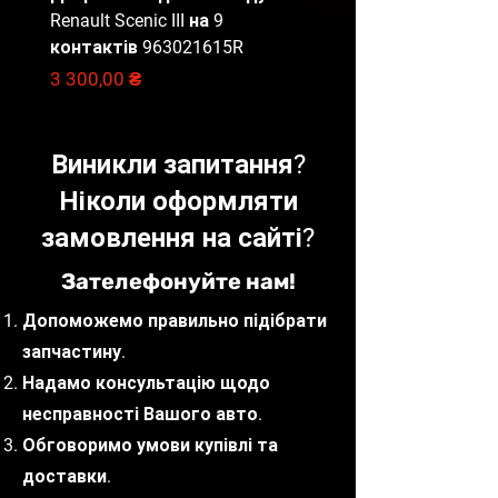
Renault Scenic III на 9
Master 3, 284B67653R
в обидві сторони.
контактів 963021615R
Відправлення запчастин
Ціна
2 000,00 ₴
щодня до 16:00.
Ціна
3 300,00 ₴
Доставка вибраною Вами
службою доставки (САТ,
НоваПошта, Delivery, Meest).
Виникли запитання?
Ніколи оформляти
Наші фахівці
готові проконсультувати з
замовлення на сайті?
приводу вибору запчастин, що
відповідають вашим потребам
Зателефонуйте нам!
та бюджету.
Допоможемо правильно підібрати
запчастину.
Надамо консультацію щодо
несправності Вашого авто.
Обговоримо умови купівлі та
доставки.