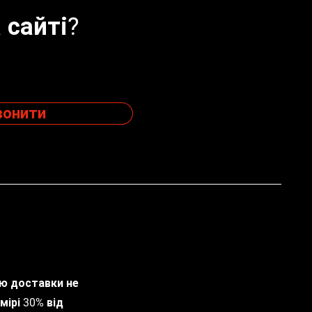
 сайті?
вонити
тю доставки не
мірі 30% від