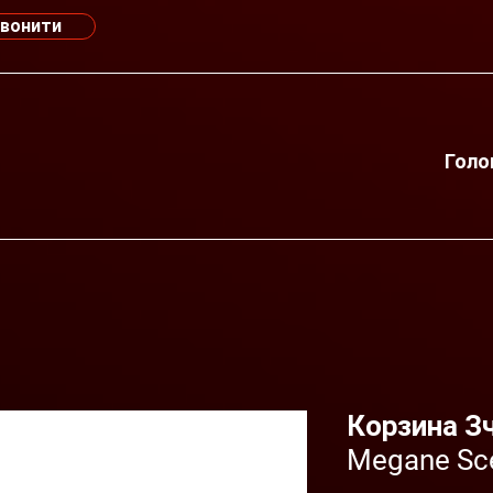
вонити
Голо
Корзина Зч
Megane Scen