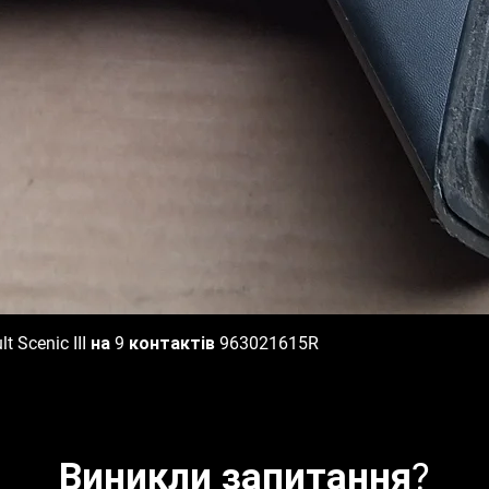
 Scenic III на 9 контактів 963021615R
Швидкий перегляд
Виникли запитання?