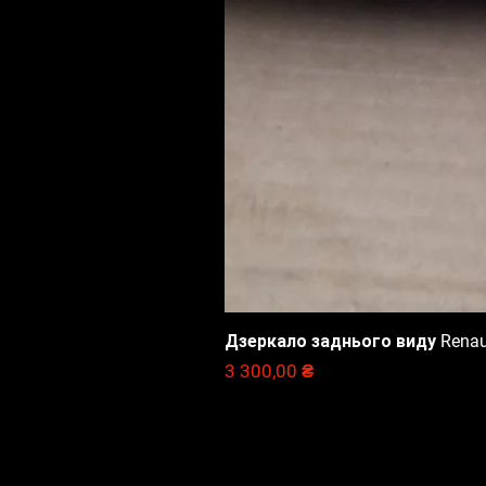
Дзеркало заднього виду Renault
Ціна
3 300,00 ₴