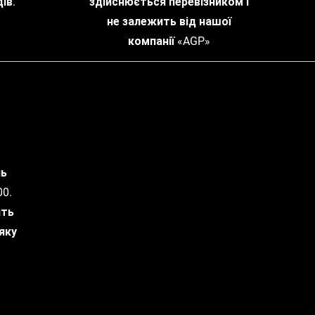
ів.
здійснюється перевізником і
не залежить від нашої
компанії «AGP»
нь
0.
ить
яку