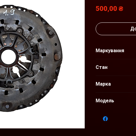
Цін
500,00 ₴
До
Маркування
Стан
Б/У
Марка
Renault
Модель
Megane Scenic III