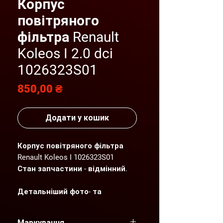
Корпус
повітряного
фільтра Renault
Koleos I 2.0 dci
1026323S01
Ціна
850,00 ₴
Додати у кошик
Корпус повітряного фільтра
Renault Koleos I 1026323S01
Стан запчастини - відмінний.
Детальніший фото- та
відеоогляд надсилаємо по
Вашому запиту.
Маркування