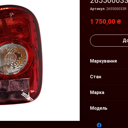
26550003
Артикул: 265500033R
Ці
1 750,00 ₴
До
Маркування
265500033R
Стан
Новий
Марка
Renault - Dacia
Модель
Duster 10-14