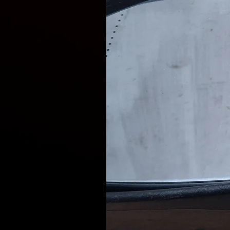
розмірі вартості доставки з
Відправлення запчастин щод
Доставка вибраною Вами сл
Delivery, Meest).
Наші фахівці готові проконс
запчастин, що відповідают