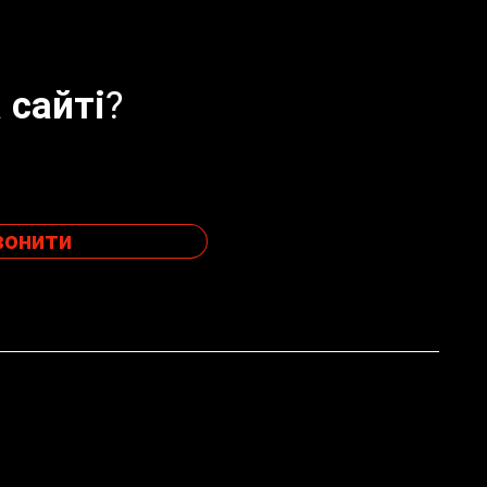
 сайті?
вонити