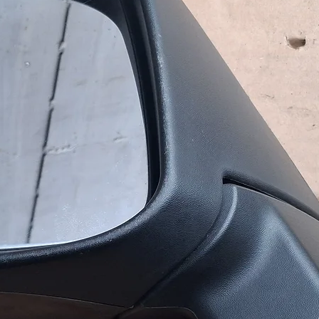
амовлення в обидві сторони.
ня до 16:00.
ужбою доставки (САТ, НоваПошта,
ультувати з приводу вибору
ь вашим потребам та бюджету.