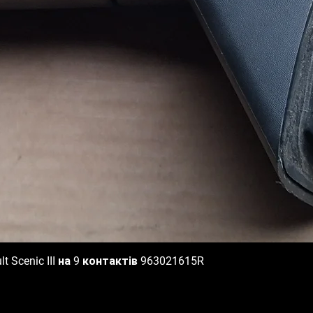
 Scenic III на 9 контактів 963021615R
Швидкий перегляд