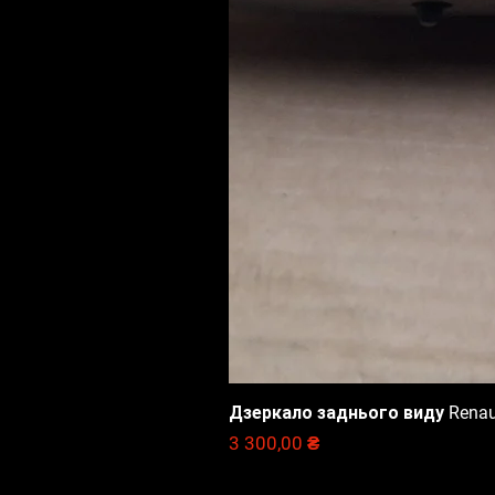
Дзеркало заднього виду Renault
Ціна
3 300,00 ₴