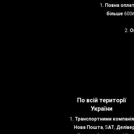
1. Повна опла
більше 600г
2. 
По всій території
України
1. Транспортними компанія
Нова Пошта, SАТ, Делівер