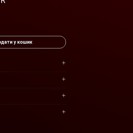
3R
на
дати у кошик