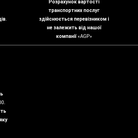
Розрахунок вартості
транспортних послуг
ів.
здійснюється перевізником і
не залежить від нашої
компанії «AGP»
нь
0.
ить
яку