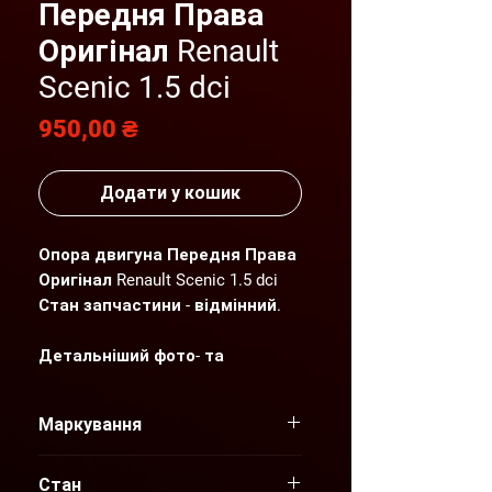
Передня Права
Оригінал Renault
Scenic 1.5 dci
Ціна
950,00 ₴
Додати у кошик
Опора двигуна Передня Права
Оригінал Renault Scenic 1.5 dci
Стан запчастини - відмінний.
Детальніший фото- та
відеоогляд надсилаємо по
Вашому запиту.
Маркування
"AGP" пропонує нові та вживані
оригінальні запчастини для
Стан