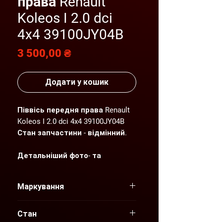
права Renault
Koleos I 2.0 dci
4x4 39100JY04B
Ціна
3 500,00 ₴
Додати у кошик
Піввісь передня права Renault
Koleos I 2.0 dci 4x4 39100JY04B
Стан запчастини - відмінний.
Детальніший фото- та
відеоогляд надсилаємо по
Вашому запиту.
Маркування
"AGP" пропонує нові та вживані
39100JY04B
оригінальні запчастини для
Стан