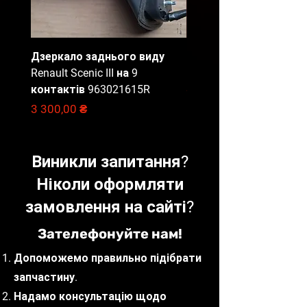
отриманні замовлення.
Завдаток в розмірі
вартості доставки замовлення
Дзеркало заднього виду
Блок запобіжників Ren
в обидві сторони.
Renault Scenic III на 9
Master 3, 284B67653R
Відправлення запчастин
контактів 963021615R
щодня до 16:00.
Ціна
2 000,00 ₴
Доставка вибраною Вами
Ціна
3 300,00 ₴
службою доставки (САТ,
НоваПошта, Delivery, Meest).
Виникли запитання?
Наші фахівці
Ніколи оформляти
готові проконсультувати з
приводу вибору запчастин, що
замовлення на сайті?
відповідають вашим потребам
та бюджету.
Зателефонуйте нам!
Допоможемо правильно підібрати
запчастину.
Надамо консультацію щодо