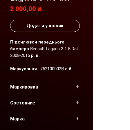
Ціна
2 000,00 ₴
Додати у кошик
Підсилювач переднього
бампера Renault Laguna 3 1.5 Dci
2008-2015 р. в.
Маркування - 752100002R є й
інші
Маркировка
Состояние запчасти -
отличное. Отправка в день
807000002R
заказа. Оплата удобным Вам
Состояние
способом (карта ПриватБанк,
Б/У
наличными, наложенный
Марка
платеж).
Renault