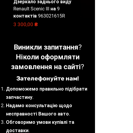
Дзеркало заднього виду
Блок запобіжників Ren
Renault Scenic III на 9
Master 3, 284B67653R
контактів 963021615R
Ціна
2 000,00 ₴
Ціна
3 300,00 ₴
Виникли запитання?
Ніколи оформляти
замовлення на сайті?
Зателефонуйте нам!
Допоможемо правильно підібрати
запчастину.
Надамо консультацію щодо
несправності Вашого авто.
Обговоримо умови купівлі та
доставки.