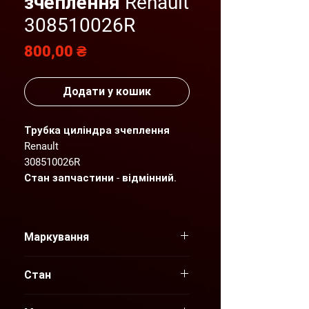
зчеплення Renault
308510026R
Ціна
800,00 ₴
Додати у кошик
Трубка циліндра зчеплення
Renault
308510026R
Стан запчастини - відмінний.
Детальніший фото- та
відеоогляд надсилаємо по
Маркування
Вашому запиту.
308510026R
"AGP" пропонує нові та вживані
Стан
оригінальні запчастини для
Б/У
автомобілів Renault, які