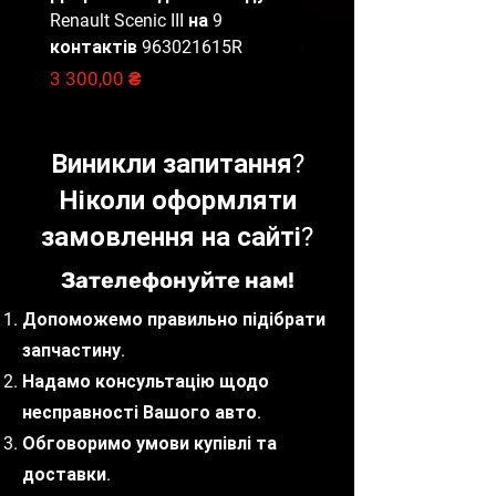
отриманні замовлення.
Renault Scenic III на 9
Master 3, 284B67653R
Завдаток в розмірі
контактів 963021615R
Ціна
2 000,00 ₴
вартості доставки замовлення
Ціна
3 300,00 ₴
в обидві сторони.
Відправлення запчастин
щодня до 16:00.
Виникли запитання?
Доставка вибраною Вами
службою доставки (САТ,
Ніколи оформляти
НоваПошта, Delivery, Meest).
замовлення на сайті?
Наші фахівці
Зателефонуйте нам!
готові проконсультувати з
приводу вибору запчастин, що
Допоможемо правильно підібрати
відповідають вашим потребам
запчастину.
та бюджету.
Надамо консультацію щодо
несправності Вашого авто.
Обговоримо умови купівлі та
доставки.