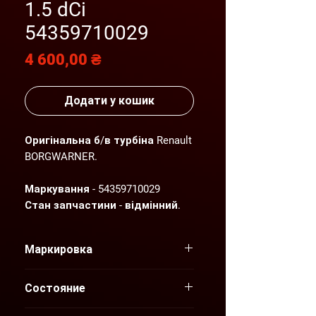
1.5 dCi
54359710029
Ціна
4 600,00 ₴
Додати у кошик
Оригінальна б/в турбіна Renault
BORGWARNER.
Маркування - 54359710029
Стан запчастини - відмінний.
Детальніший фото- та
відеоогляд надсилаємо по
Маркировка
Вашому запиту.
"AGP" пропонує нові та вживані
54359710029
оригінальні запчастини для
Состояние
автомобілів Renault, які
Б/У