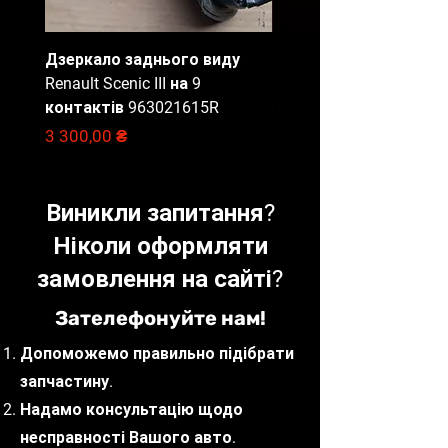
Відправлення запчастин
щодня до 16:00.
Дзеркало заднього виду
Блок запобіжників Ren
Доставка вибраною Вами
Renault Scenic III на 9
Master 3, 284B67653R
службою доставки (САТ,
контактів 963021615R
НоваПошта, Delivery, Meest).
Ціна
2 000,00 ₴
Наші фахівці
Ціна
3 300,00 ₴
готові проконсультувати з
приводу вибору запчастин, що
відповідають вашим потребам
Виникли запитання?
та бюджету
Ніколи оформляти
замовлення на сайті?
Зателефонуйте нам!
Допоможемо правильно підібрати
запчастину.
Надамо консультацію щодо
несправності Вашого авто.