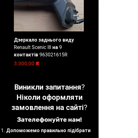
карта, по перерахунку, при
отриманні).
Дзеркало заднього виду
Блок запобіжників Ren
Renault Scenic III на 9
Master 3, 284B67653R
контактів 963021615R
Ціна
2 000,00 ₴
Ціна
3 300,00 ₴
Виникли запитання?
Ніколи оформляти
замовлення на сайті?
Зателефонуйте нам!
Допоможемо правильно підібрати