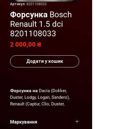
Артикул: 8201108033
Форсунка Bosch
Renault 1.5 dci
8201108033
Ціна
2 000,00 ₴
Додати у кошик
Форсунка на Dacia (Dokker,
Duster, Lodgy, Logan, Sandero),
Renault (Captur, Clio, Duster,
Symbol)
Форсунка
Маркування
Bosch
0445110485
(альтернатив