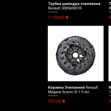
Трубка циліндра зчеплення
Т
Швидкий перегляд
Renault 308560001R
R
Ціна
Ц
1 100,00 ₴
9
Корзина Зчеплення Renault
К
Швидкий перегляд
Megane Scenic III 1.9 dci
1
Ціна
Ц
500,00 ₴
9