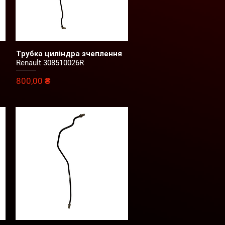
Трубка циліндра зчеплення
Швидкий перегляд
Renault 308510026R
Ціна
800,00 ₴