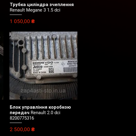
Трубка циліндра зчеплення
Швидкий перегляд
Renault Megane 3 1.5 dci
Ціна
1 050,00 ₴
Блок управління коробкою
Швидкий перегляд
передач Renault 2.0 dci
8200775316
Ціна
2 500,00 ₴