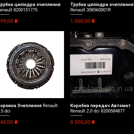
рубка циліндра зчеплення
Трубка циліндра зчеплення
Швидкий перегляд
Швидкий перегляд
enault 8200151775
Renault 308560001R
іна
Ціна
99,00 ₴
1 000,00 ₴
орзина Зчеплення Renault
Коробка передач Автомат
Швидкий перегляд
Швидкий перегляд
.5 dci
Renault 2.0 dci 8200584877
іна
Ціна
40,00 ₴
8 500,00 ₴