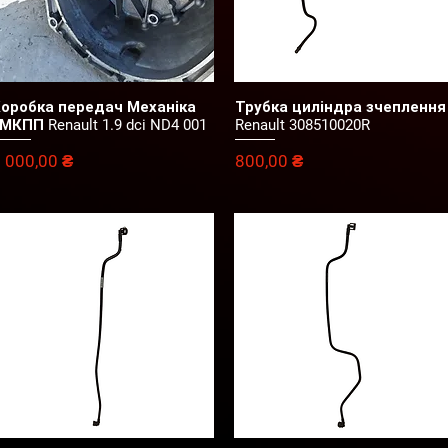
оробка передач Механіка
Трубка циліндра зчеплення
Швидкий перегляд
Швидкий перегляд
МКПП Renault 1.9 dci ND4 001
Renault 308510020R
іна
Ціна
 000,00 ₴
800,00 ₴