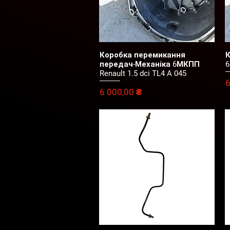
Коробка перемикання
К
Швидкий перегляд
передач-Механіка 6МКПП
6
Renault 1.5 dci TL4 A 045
Ц
6
Ціна
6 000,00 ₴