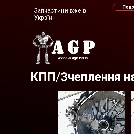
Подз
Запчастини вже в
Україні!
AGP
Avto Garage Parts
КПП/Зчеплення на