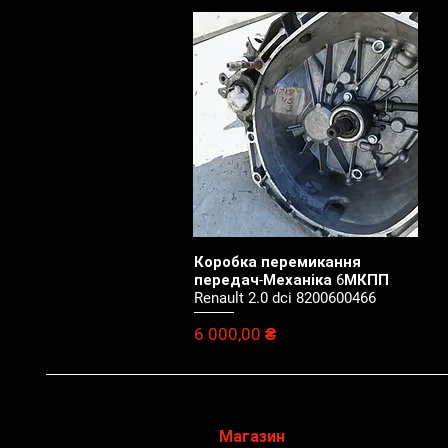
Коробка перемикання
Швидкий перегляд
передач-Механіка 6МКПП
Renault 2.0 dci 8200600466
Ціна
6 000,00 ₴
Магазин