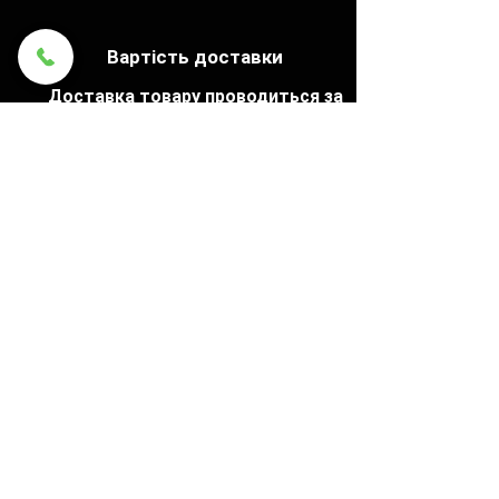
Вартість доставки
Доставка товару проводиться за
рахунок покупця! Розрахунок
вартості транспортних послуг
здійснюється перевізником і не
залежить від нашої компанії «AGP»
Термін доставки
1. Відправлення замовлень
здійснюємо щодня до 15:00.
2. Термін доставки залежить від
транспортної компанії, яку вибрав
клієнт.