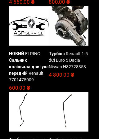
Ціна
Ціна
4 560,00 ₴
800,00 ₴
НОВИЙ ELRING
Турбіна Renault 1.5
Сальник
dCi Euro 5 Dacia
колiнвала двигуна
Nissan H82728353
передній Renault
Ціна
4 800,00 ₴
7701475009
Ціна
600,00 ₴