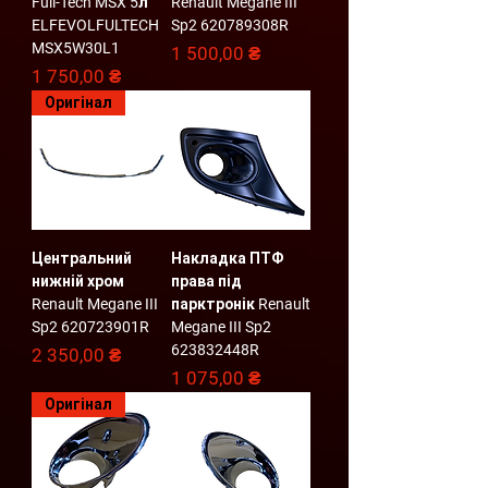
Full-Tech MSX 5л
Renault Megane III
ELFEVOLFULTECH
Sp2 620789308R
MSX5W30L1
Ціна
1 500,00 ₴
Ціна
1 750,00 ₴
Оригінал
Центральний
Накладка ПТФ
нижній хром
права під
Renault Megane III
парктронік Renault
Sp2 620723901R
Megane III Sp2
623832448R
Ціна
2 350,00 ₴
Ціна
1 075,00 ₴
Оригінал