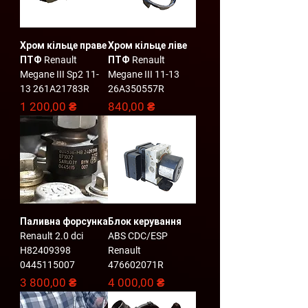
Хром кільце праве
Хром кільце ліве
ПТФ Renault
ПТФ Renault
Megane III Sp2 11-
Megane III 11-13
13 261A21783R
26A350557R
Ціна
Ціна
1 200,00 ₴
840,00 ₴
Паливна форсунка
Блок керування
Renault 2.0 dci
ABS CDC/ESP
H82409398
Renault
0445115007
476602071R
Ціна
Ціна
3 800,00 ₴
4 000,00 ₴