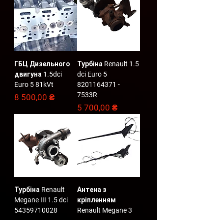
ГБЦ Дизельного
Турбіна Renault 1.5
двигуна 1.5dci
dci Euro 5
Euro 5 81kVt
8201164371 -
7533R
Ціна
8 500,00 ₴
Ціна
5 700,00 ₴
Турбіна Renault
Антена з
Megane III 1.5 dci
кріпленням
54359710028
Renault Megane 3