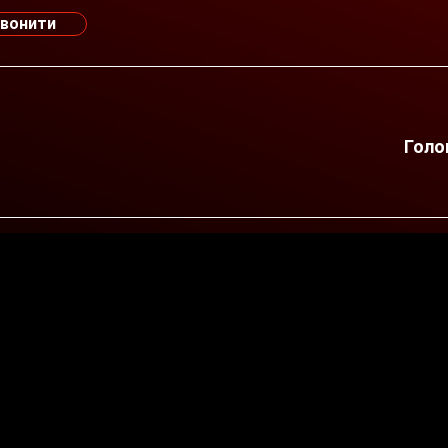
вонити
Голо