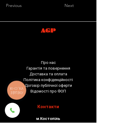
Previous
Next
AGP
Про нас
Гарантія та повернення
Доставка та оплата
Політика конфіденційності
Договір публічної оферти
КНОПКА
Відомості про ФОП
ЗВ'ЯЗКУ
Контакти
м.Костопіль
вул.Крипякевича, 9
тел:
+380988132474